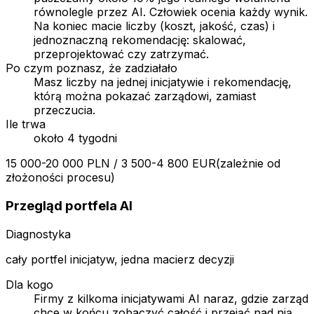
równolegle przez AI. Człowiek ocenia każdy wynik.
Na koniec macie liczby (koszt, jakość, czas) i
jednoznaczną rekomendację: skalować,
przeprojektować czy zatrzymać.
Po czym poznasz, że zadziałało
Masz liczby na jednej inicjatywie i rekomendację,
którą można pokazać zarządowi, zamiast
przeczucia.
Ile trwa
około 4 tygodni
15 000-20 000 PLN / 3 500-4 800 EUR
(
zależnie od
złożoności procesu
)
Przegląd portfela AI
Diagnostyka
cały portfel inicjatyw, jedna macierz decyzji
Dla kogo
Firmy z kilkoma inicjatywami AI naraz, gdzie zarząd
chce w końcu zobaczyć całość i przejąć nad nią