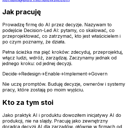
Jak pracuję
Prowadzę firmę do AI przez decyzje. Nazywam to
podejście Decision-Led AI: pytamy, co skalować, co
przeprojektować, co zatrzymać, kto jest właścicielem i
po czym poznamy, że działa.
Pełna ścieżka ma pięć kroków: zdecyduj, przeprojektuj,
włącz ludzi, wdróż, zarządzaj. Zaczynamy jednak od
jednego kroku: od jednej decyzji.
Decide
→
Redesign
→
Enable
→
Implement
→
Govern
Nie uczę promptów. Buduję decyzje, ownerów i systemy
pracy, które zostają po moim wyjściu.
Kto za tym stoi
Jako praktyk AI i produktu dowoziłem inicjatywy AI do
produkcji, nie na slajdy. Pracuję jako zewnętrzny
doradca decyzji AI dla zarządów, głównie w firmach od