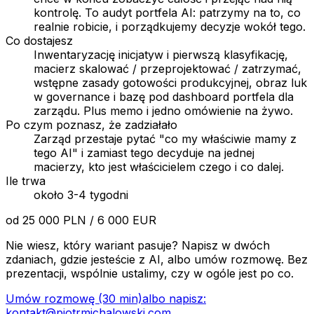
kontrolę. To audyt portfela AI: patrzymy na to, co
realnie robicie, i porządkujemy decyzje wokół tego.
Co dostajesz
Inwentaryzację inicjatyw i pierwszą klasyfikację,
macierz skalować / przeprojektować / zatrzymać,
wstępne zasady gotowości produkcyjnej, obraz luk
w governance i bazę pod dashboard portfela dla
zarządu. Plus memo i jedno omówienie na żywo.
Po czym poznasz, że zadziałało
Zarząd przestaje pytać "co my właściwie mamy z
tego AI" i zamiast tego decyduje na jednej
macierzy, kto jest właścicielem czego i co dalej.
Ile trwa
około 3-4 tygodni
od 25 000 PLN / 6 000 EUR
Nie wiesz, który wariant pasuje? Napisz w dwóch
zdaniach, gdzie jesteście z AI, albo umów rozmowę. Bez
prezentacji, wspólnie ustalimy, czy w ogóle jest po co.
Umów rozmowę (30 min)
albo napisz:
kontakt@piotrmichalowski.com