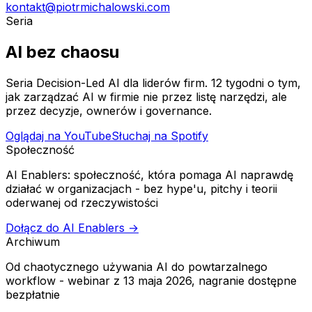
kontakt@piotrmichalowski.com
Seria
AI bez chaosu
Seria Decision-Led AI dla liderów firm. 12 tygodni o tym,
jak zarządzać AI w firmie nie przez listę narzędzi, ale
przez decyzje, ownerów i governance.
Oglądaj na YouTube
Słuchaj na Spotify
Społeczność
AI Enablers: społeczność, która pomaga AI naprawdę
działać w organizacjach
- bez hype'u, pitchy i teorii
oderwanej od rzeczywistości
Dołącz do AI Enablers →
Archiwum
Od chaotycznego używania AI do powtarzalnego
workflow
- webinar z 13 maja 2026, nagranie dostępne
bezpłatnie